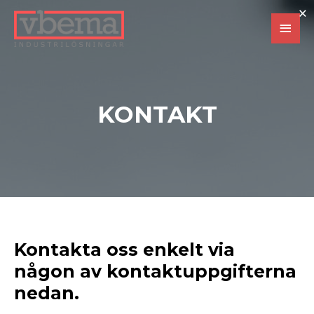
Skip
×
Main
to
content
Men
KONTAKT
Kontakta oss enkelt via
någon av kontaktuppgifterna
nedan.