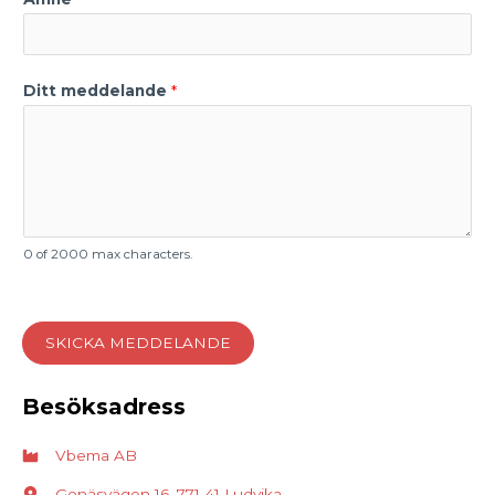
inga personligt
identifierbara
uppgifter.
Ditt meddelande
*
Statistik
Statistik-cookies
används för att
förstå hur
besökare
interagerar med
webbplatsen.
Dessa cookies
0 of 2000 max characters.
hjälper till att ge
information om
mätvärden, antal
besökare,
avvisningsfrekvens,
SKICKA MEDDELANDE
trafikkälla etc.
Besöksadress
Upplevelse
Upplevelse-cookies
används för att
Vbema AB
förstå och analysera
de viktigaste
Gonäsvägen 16, 771 41 Ludvika