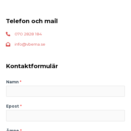
Telefon och mail
070 2828 184
info@vbema.se
Kontaktformulär
Nödvändiga
Nödvändiga
Namn
*
cookies är
avgörande för
webbplatsens
grundläggande
funktioner och
webbplatsen
Epost
*
fungerar inte
på det avsedda
sättet utan
dem. Dessa
cookies lagrar
Ämne
*